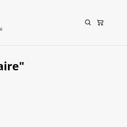
i
aire"