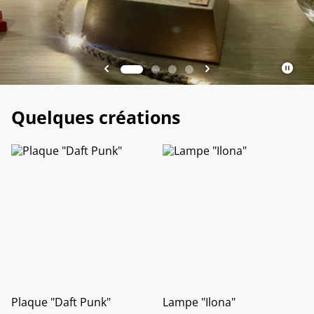
Explorer
Explorer
Quelques créations
Plaque "Daft Punk"
Lampe "Ilona"